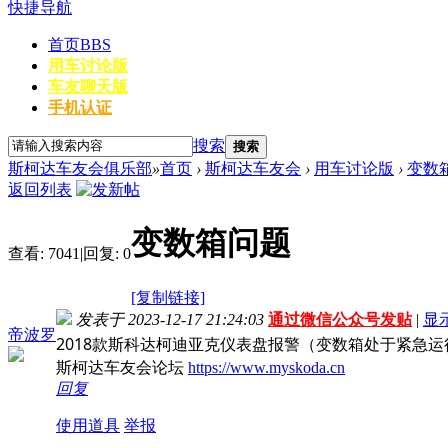
快捷导航
首页
BBS
用车讨论版
车友聊天版
手机认证
搜索
搜索
斯柯达车友会俱乐部
»
首页
›
斯柯达车友会
›
用车讨论版
›
变数
返回列表
变数箱问题
查看:
7041
|
回复:
0
[复制链接]
发表于 2023-12-17 21:24:03
通过微信公众号发贴
|
显
帝波罗
2018款斯科达柯迪亚克仪表盘报警（变数箱处于紧急
斯柯达车友会论坛
https://www.myskoda.cn
回复
使用道具
举报