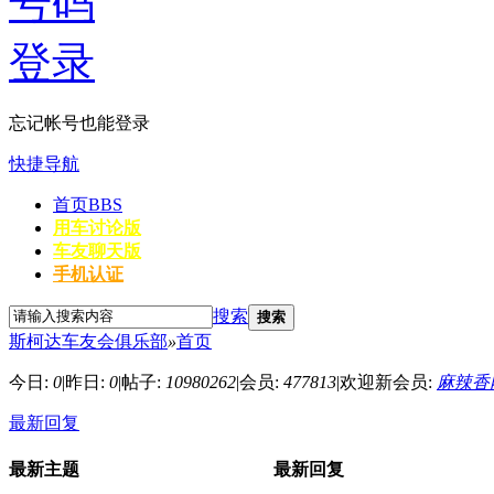
忘记帐号也能登录
快捷导航
首页
BBS
用车讨论版
车友聊天版
手机认证
搜索
搜索
斯柯达车友会俱乐部
»
首页
今日:
0
|
昨日:
0
|
帖子:
10980262
|
会员:
477813
|
欢迎新会员:
麻辣香
最新回复
最新主题
最新回复