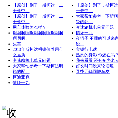
【原创】别了，斯柯达：二
【原创】别了，斯柯达
十载中 ...
十载中 ...
【原创】别了，斯柯达：二
大家帮忙参考一下斯柯
十载中 ...
锐的配 ...
用车体验怎么样？
变速箱机电单元问题
啊啊啊啊啊啊啊啊啊啊啊啊
情怀一九
啊啊啊 ...
夜猫子 不睡的可以来留
买车
说 ...
2013年斯柯达明锐保养用什
宝锐行电话
么品质 ...
熟悉的身影 你还在吗？ .
变速箱机电单元问题
我来看看 还有多少老人在 
大家帮忙参考一下斯柯达明
好长时间没来论坛啦
锐的配 ...
寻找无锡同城车友
柯迪亚克
情怀一九