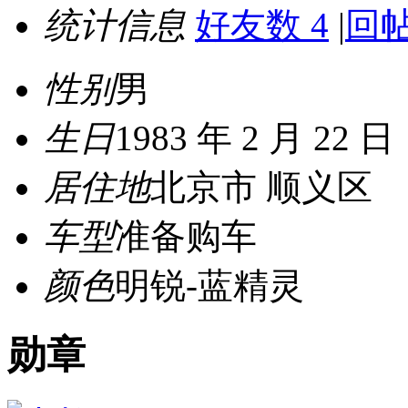
统计信息
好友数 4
|
回帖
性别
男
生日
1983 年 2 月 22 日
居住地
北京市 顺义区
车型
准备购车
颜色
明锐-蓝精灵
勋章