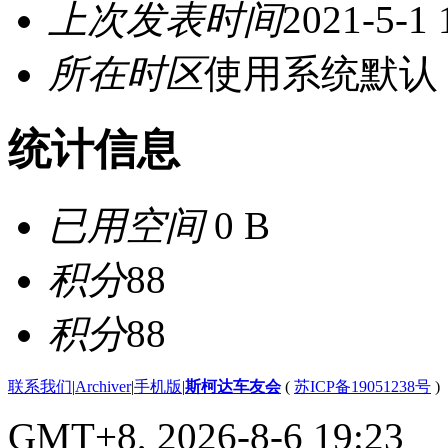
上次发表时间
2021-5-1 
所在时区
使用系统默认
统计信息
已用空间
0 B
积分
88
积分
88
联系我们
|
Archiver
|
手机版
|
斯柯达车友会
(
苏ICP备19051238号
)
GMT+8, 2026-8-6 19:23