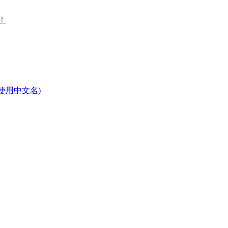
！
使用中文名)