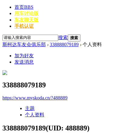
首页
BBS
用车讨论版
车友聊天版
手机认证
搜索
搜索
斯柯达车友会俱乐部
›
338888079189
›
个人资料
加为好友
发送消息
338888079189
https://www.myskoda.cn/?488889
主题
个人资料
338888079189
(UID: 488889)